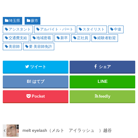
埼玉県
蕨市
アシスタント
アルバイト・パート
スタイリスト
中途
交通費支給
地域密着
新卒
正社員
経験者歓迎
美容師
要 美容師免許
ツイート
シェア
はてブ
Pocket
feedly
melt eyelash（メルト アイラッシュ ）越谷