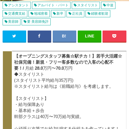
アシスタント
アルバイト・パート
スタイリスト
中途
交通費支給
地域密着
新卒
正社員
経験者歓迎
美容師
要 美容師免許
【オープニングスタッフ募集☆駅チカ！】若手大活躍☆
社保完備！新規・フリー客多数なので入客の心配不
要！
/
月給
28.0
万円〜
70.0
万円
◆スタイリスト
(スタイリスト平均給与35万円)
※スタイリスト給与は《前職給与》を考慮します。
【スタイリスト】
・給与保障あり
・基本給＋歩合
幹部クラスは40万〜70万給与実績。
☆頑張り次第でお給与UPする仕組みを作っています！