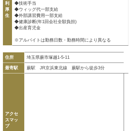
利
◆技術手当
厚
◆ウィッグ代一部支給
生
◆外部講習費用一部支給
◆健康診断(年1回会社全額負担)
◆出産育児金
※アルバイトは勤務日数・勤務時間により異なる
住所
埼玉県蕨市塚越1-5-11
最寄駅
蕨駅 JR京浜東北線 蕨駅から徒歩3分
アクセ
スマッ
プ