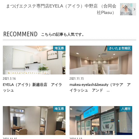
まつげエクステ専門店EYELA（アイラ）中野店 （合同会
社Plasu）
RECOMMEND
こちらの記事も人気です。
埼玉県
さいたま市南区
2021.3.16
2021.11.15
EYELA（アイラ）新越谷店 アイラ
makea eyelash&beauty（マケア ア
ッシュ
イラッシュ アンド …
埼玉県
八潮市
2021.11.15
2024.1.13