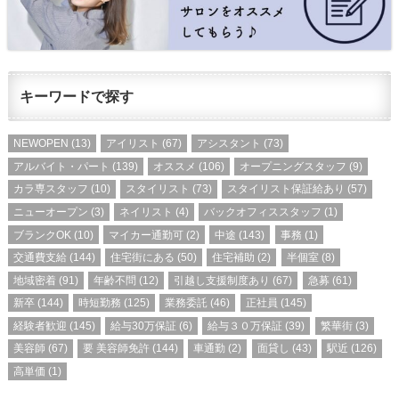
キーワードで探す
NEWOPEN
(13)
アイリスト
(67)
アシスタント
(73)
アルバイト・パート
(139)
オススメ
(106)
オープニングスタッフ
(9)
カラ専スタッフ
(10)
スタイリスト
(73)
スタイリスト保証給あり
(57)
ニューオープン
(3)
ネイリスト
(4)
バックオフィススタッフ
(1)
ブランクOK
(10)
マイカー通勤可
(2)
中途
(143)
事務
(1)
交通費支給
(144)
住宅街にある
(50)
住宅補助
(2)
半個室
(8)
地域密着
(91)
年齢不問
(12)
引越し支援制度あり
(67)
急募
(61)
新卒
(144)
時短勤務
(125)
業務委託
(46)
正社員
(145)
経験者歓迎
(145)
給与30万保証
(6)
給与３０万保証
(39)
繁華街
(3)
美容師
(67)
要 美容師免許
(144)
車通勤
(2)
面貸し
(43)
駅近
(126)
高単価
(1)