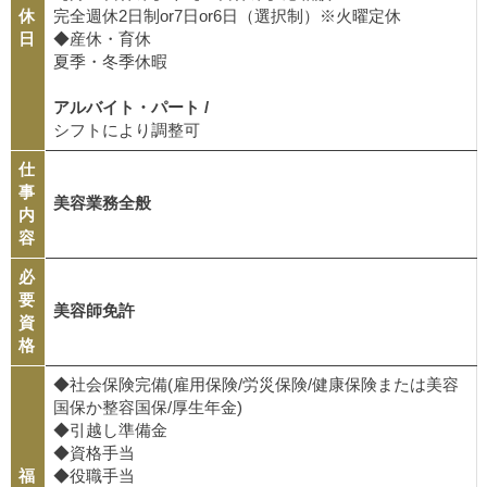
休
完全週休2日制or7日or6日（選択制）※火曜定休
日
◆産休・育休
夏季・冬季休暇
アルバイト・パート /
シフトにより調整可
仕
事
美容業務全般
内
容
必
要
美容師免許
資
格
◆社会保険完備(雇用保険/労災保険/健康保険または美容
国保か整容国保/厚生年金)
◆引越し準備金
◆資格手当
福
◆役職手当