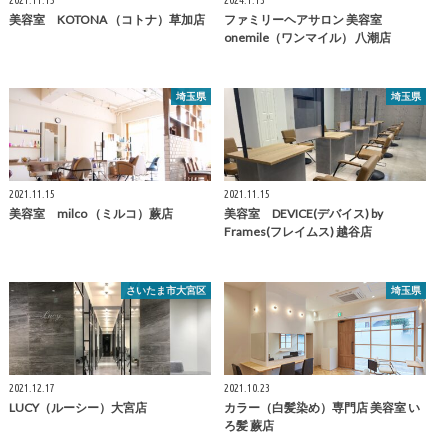
美容室 KOTONA （コトナ）草加店
ファミリーヘアサロン 美容室
onemile（ワンマイル） 八潮店
埼玉県
埼玉県
2021.11.15
2021.11.15
美容室 milco （ミルコ）蕨店
美容室 DEVICE(デバイス) by
Frames(フレイムス) 越谷店
さいたま市大宮区
埼玉県
2021.12.17
2021.10.23
LUCY（ルーシー）大宮店
カラー（白髪染め）専門店 美容室 い
ろ髪 蕨店