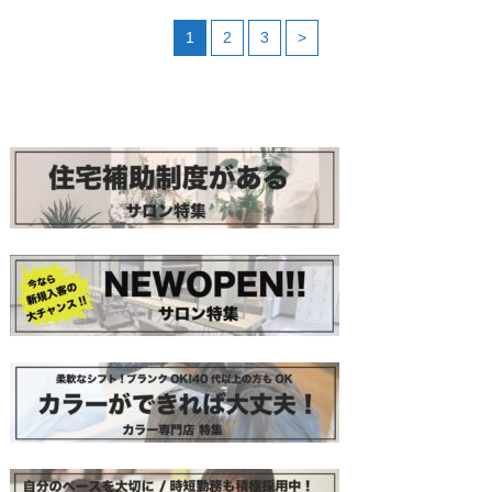
1
2
3
>