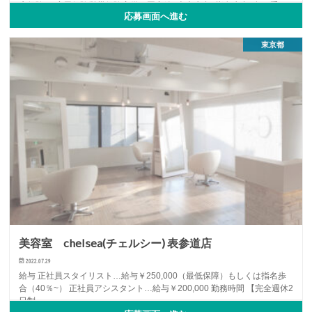
康保険)・雇用保険労災保険完備・固定給+売上歩合+指名歩合+各種手
応募画面へ進む
当・有給休暇…
NEWOPEN
アイリスト
アルバイト・パート
...
東京都
美容室 chelsea(チェルシー) 表参道店
2022.07.29
給与 正社員スタイリスト​…給与￥250,000（最低保障）もしくは指名歩
合（40％~） 正社員アシスタント​…給与￥200,000 勤務時間 【完全週休2
日制…