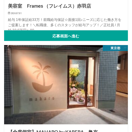
美容室 Frames （フレイムス）赤羽店
2024.07.01
給与 1年保証給33万！前職給与保証☆面接1回♪ニーズに応じた働き方を
ご提案します！＼転職後、多くのスタッフが給与アップ！／正社員 / 月
給 33.0万円〜80…
応募画面へ進む
アシスタント
アルバイト・パート
オススメ
...
東京都
【全席個室】MAHARO by KARERA 亀有