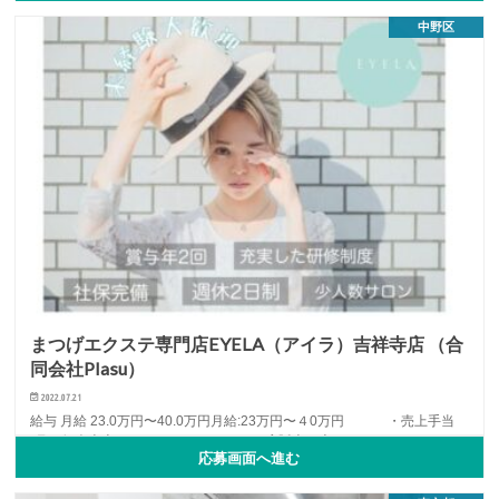
中野区
まつげエクステ専門店EYELA（アイラ）吉祥寺店 （合
同会社Plasu）
2022.07.21
給与 月給 23.0万円〜40.0万円月給:23万円〜４0万円 ・売上手当
(月の個人売上 3%〜5%バック） ・店販売り上…
応募画面へ進む
アイリスト
アルバイト・パート
中途
...