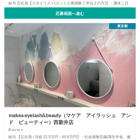
給与 正社員【スタイリスト(カット入客経験 1 年以上の方)】・週休二日
制 (月に一度、土曜か日曜休み可)(月8日休み) 基本給 240,000 円
応募画面へ進む
(2…
アシスタント
アルバイト・パート
オススメ
...
東京都
makea eyelash&beauty（マケア アイラッシュ アン
ド ビューティー）西新井店
2022.08.13
給与 【正社員 / 月給 22.5万円～40.6万円】・社会保険完備(厚生年金、健