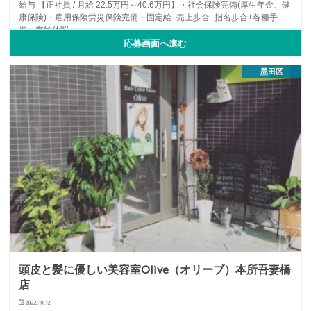
給与 【正社員 / 月給 22.5万円～40.6万円】・社会保険完備(厚生年金、健
康保険)・雇用保険労災保険完備・固定給+売上歩合+指名歩合+各種手
当・有給休暇…
応募画面へ進む
NEWOPEN
アイリスト
アルバイト・パート
...
墨田区
頭皮と髪に優しい美容室Olive（オリーブ）本所吾妻橋
店
2022.10.12