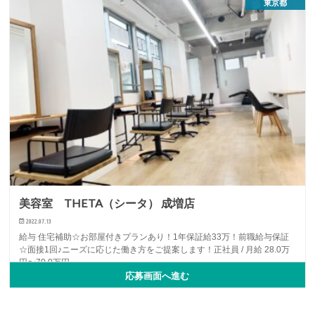
東京都
美容室 THETA（シータ） 成増店
2022.07.13
給与 住宅補助☆お部屋付きプランあり！1年保証給33万！前職給与保証
☆面接1回♪ニーズに応じた働き方をご提案します！正社員 / 月給 28.0万
円〜70.0万円…
応募画面へ進む
NEWOPEN
アシスタント
アルバイト・パート
...