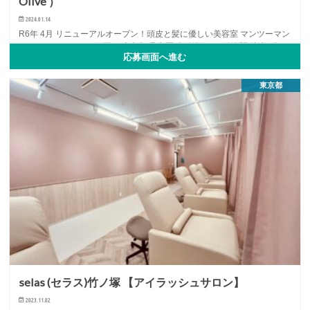
Olive ）
2024.01.14
R6年 4月 リニューアルオープン！頭皮と髪に優しい美容室 マンツーマン
スタイリスト 24万円〜 東京都 足立区 東綾瀬1-3-4 綾瀬駅 徒歩8分
応募画面へ進む
JR常磐…
NEWOPEN
アイリスト
アシスタント
...
東京都
selas (セラス)竹ノ塚 【アイラッシュサロン】
2023.11.02