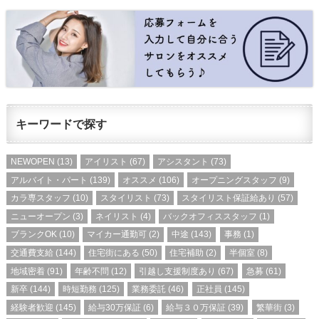
キーワードで探す
NEWOPEN
(13)
アイリスト
(67)
アシスタント
(73)
アルバイト・パート
(139)
オススメ
(106)
オープニングスタッフ
(9)
カラ専スタッフ
(10)
スタイリスト
(73)
スタイリスト保証給あり
(57)
ニューオープン
(3)
ネイリスト
(4)
バックオフィススタッフ
(1)
ブランクOK
(10)
マイカー通勤可
(2)
中途
(143)
事務
(1)
交通費支給
(144)
住宅街にある
(50)
住宅補助
(2)
半個室
(8)
地域密着
(91)
年齢不問
(12)
引越し支援制度あり
(67)
急募
(61)
新卒
(144)
時短勤務
(125)
業務委託
(46)
正社員
(145)
経験者歓迎
(145)
給与30万保証
(6)
給与３０万保証
(39)
繁華街
(3)