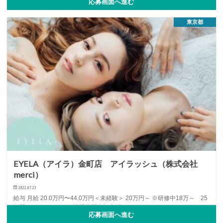
応募画面へ進む
アシスタント
オススメ
スタイリスト
...
東京都
EYELA（アイラ）金町店 アイラッシュ（株式会社
merci）
2022.07.23
給与 月給 20.0万円〜44.0万円＜未経験＞ 20万円～ ※研修中18万～ 25
日間のアイドレッサー講習費用全額支援 …
応募画面へ進む
アイリスト
アルバイト・パート
中途
...