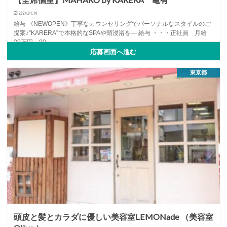
2024.01.14
給与 《NEWOPEN》丁寧なカウンセリングでパーソナルなスタイルのご
提案♪”KARERA”で本格的なSPAや頭浸浴を― 給与 ・・・正社員 月給
30万円～80…
応募画面へ進む
アイリスト
アシスタント
アルバイト・パート
...
東京都
頭皮と髪とカラダに優しい美容室LEMONade （美容室