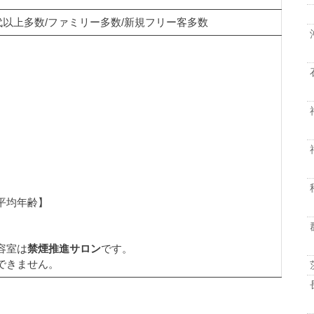
0代以上多数/ファミリー多数/新規フリー客多数
平均年齢】
容室は
禁煙推進サロン
です。
できません。