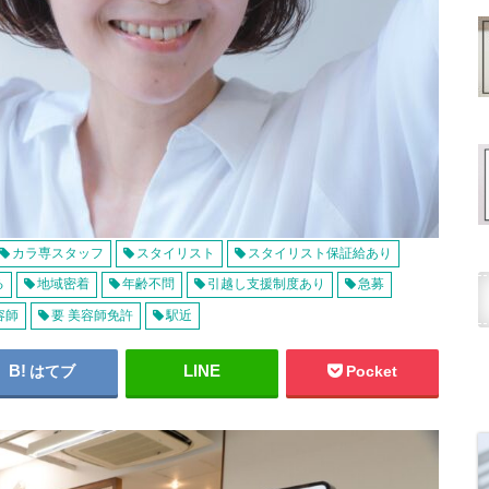
カラ専スタッフ
スタイリスト
スタイリスト保証給あり
る
地域密着
年齢不問
引越し支援制度あり
急募
容師
要 美容師免許
駅近
はてブ
Pocket