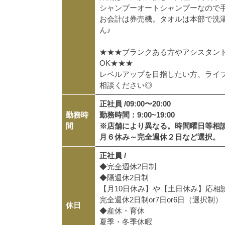
シャンプーオートシャンプーなので
お会計は券売機。タオルは本部で洗
ん♪
★★★ブランクある方やアシスタン
OK★★★
レベルアップを目指したい方、ライ
相談ください◎
正社員 /
09:00〜20:00
勤務時
勤務時間：9:00~19:00
間
※店舗により異なる。時間曜日等相
月６休み～完全週休２日など選択。
正社員 /
◆完全週休2日制
◆隔週休2日制
【月10日休み】や【土日休み】応相
完全週休2日制or7日or6日（選択制）
休日
◆産休・育休
夏季・冬季休暇