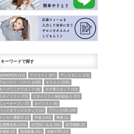
キーワードで探す
NEWOPEN
(13)
アイリスト
(67)
アシスタント
(73)
アルバイト・パート
(139)
オススメ
(106)
オープニングスタッフ
(9)
カラ専スタッフ
(10)
スタイリスト
(73)
スタイリスト保証給あり
(57)
ニューオープン
(3)
ネイリスト
(4)
バックオフィススタッフ
(1)
ブランクOK
(10)
マイカー通勤可
(2)
中途
(143)
事務
(1)
交通費支給
(144)
住宅街にある
(50)
住宅補助
(2)
半個室
(8)
地域密着
(91)
年齢不問
(12)