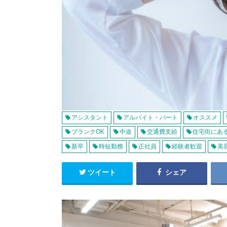
アシスタント
アルバイト・パート
オススメ
ブランクOK
中途
交通費支給
住宅街にあ
新卒
時短勤務
正社員
経験者歓迎
美
ツイート
シェア