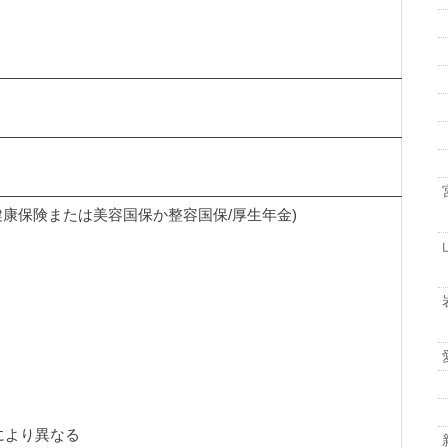
健康保険または美容国保か整容国保/厚生年金)
により異なる