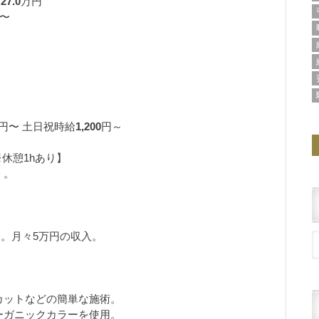
〜
27.0
万円
〜
円〜 土日祝時給
1,200
円～
※休憩1hあり】
 。
務。月々5万円の収入。
カットなどの簡単な施術。
ーガニックカラーを使用。