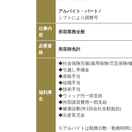
アルバイト・パート /
シフトにより調整可
仕事内
美容業務全般
容
必要資
美容師免許
格
◆社会保険完備(雇用保険/労災保険/
◆引越し準備金
◆資格手当
◆役職手当
◆技術手当
福利厚
◆ウィッグ代一部支給
生
◆外部講習費用一部支給
◆健康診断(年1回会社全額負担)
◆出産育児金
※アルバイトは勤務日数・勤務時間