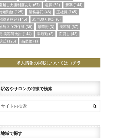
引越し支援制度あり
(67)
急募
(61)
新卒
(144)
時短勤務
(125)
業務委託
(46)
正社員
(145)
経験者歓迎
(145)
給与30万保証
(6)
給与３０万保証
(39)
繁華街
(3)
美容師
(67)
要 美容師免許
(144)
車通勤
(2)
面貸し
(43)
駅近
(126)
高単価
(1)
求人情報の掲載についてはコチラ
駅名やサロンの特徴で検索
地域で探す