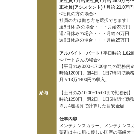
正社員 /
月給
正社員 /
月給
25.0
万円
正社員(アシスタント) /
月給
21.0
万円
<社員の方の場合>
社員の方は働き方を選択できます!
週8日休 みの場合・・・月給23万円
週7日休みの場合・・・月給24万円
週6日休みの場合・・・月給25万円
アルバイト・パート /
平日時給
1,020
<パートさんの場合>
【平日のみ9:00~17:00までの勤務例
時給1200円、週4日、1日7時間で勤務
月々13万4400円の収入。
給与
【土日のみ10:00~15:00まで勤務例】
時給1250円、週2日、1日5時間で勤
※月4週換算で計算した目安金額
仕事内容
メンテナンスカラー、メンテナンス
薬剤は主に肌に優しい国産の高級オ