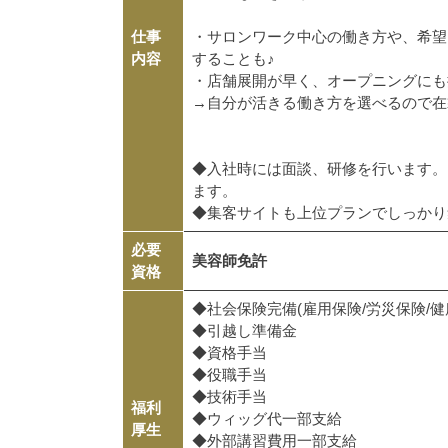
仕事
・サロンワーク中心の働き方や、希望
内容
することも♪
・店舗展開が早く、オープニングに
→自分が活きる働き方を選べるので
◆入社時には面談、研修を行います。
ます。
◆集客サイトも上位プランでしっかり
必要
美容師免許
資格
◆社会保険完備(雇用保険/労災保険/
◆引越し準備金
◆資格手当
◆役職手当
◆技術手当
福利
◆ウィッグ代一部支給
厚生
◆外部講習費用一部支給