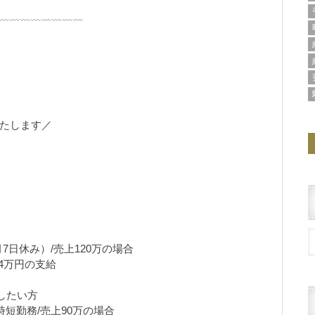
﹏﹏﹏﹏﹏﹏﹏﹏
たします／
7日休み）/売上120万の場合
54万円の支給
したい方
時短勤務/売上90万の場合