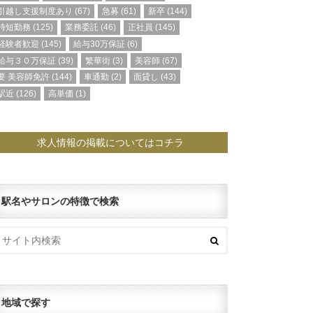
引越し支援制度あり
(67)
急募
(61)
新卒
(144)
時短勤務
(125)
業務委託
(46)
正社員
(145)
経験者歓迎
(145)
給与30万保証
(6)
給与３０万保証
(39)
繁華街
(3)
美容師
(67)
要 美容師免許
(144)
車通勤
(2)
面貸し
(43)
駅近
(126)
高単価
(1)
求人情報の掲載についてはコチラ
駅名やサロンの特徴で検索
地域で探す