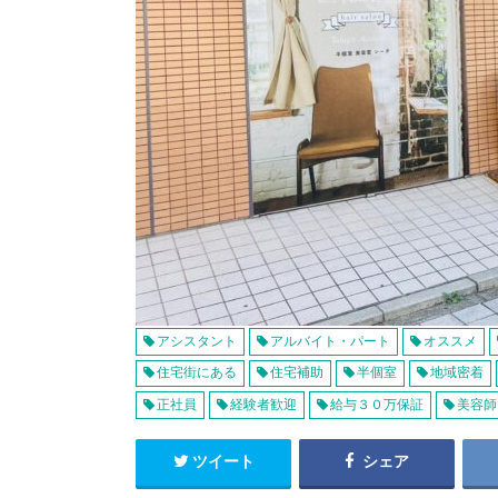
アシスタント
アルバイト・パート
オススメ
住宅街にある
住宅補助
半個室
地域密着
正社員
経験者歓迎
給与３０万保証
美容師
ツイート
シェア