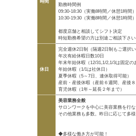
時間
勤務時間例
09:30-18:30（実働8時間／休憩1時間
10:30-19:30（実働8時間／休憩1時間
都度店舗と相談してシフト決定
時短勤務希望の方は別途ご相談下さい
完全週休2日制（隔週2日制もご選択
年次有給休暇日数10日
年末年始休暇（12/31,1/2,1/3は
休日
年始休暇（1/1は社休日）
夏季休暇（5～7日、連休取得可能）
産前・産後休暇（産前６週間、産後８
育児休暇（1年～延長２年まで）
美容業務全般
サロンワークを中心に美容業務を行
その他業務も多数。昨日に応じて多様
◆多様な働き方が可能！