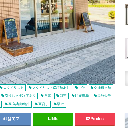
スタイリスト
スタイリスト保証給あり
中途
交通費支給
引越し支援制度あり
急募
新卒
時短勤務
業務委託
要 美容師免許
面貸し
駅近
はてブ
Pocket