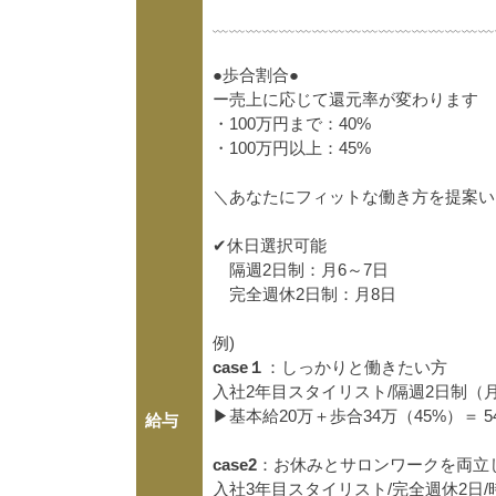
﹏﹏﹏﹏﹏﹏﹏﹏﹏﹏﹏﹏﹏﹏﹏﹏﹏
●歩合割合●
ー売上に応じて還元率が変わります
・100万円まで：40%
・100万円以上：45%
＼あなたにフィットな働き方を提案い
✔︎休日選択可能
隔週2日制：月6～7日
完全週休2日制：月8日
例)
case１
：しっかりと働きたい方
入社2年目スタイリスト/隔週2日制（月
▶︎基本給20万＋歩合34万（45%）＝ 
給与
case2
：お休みとサロンワークを両立
入社3年目スタイリスト/完全週休2日/