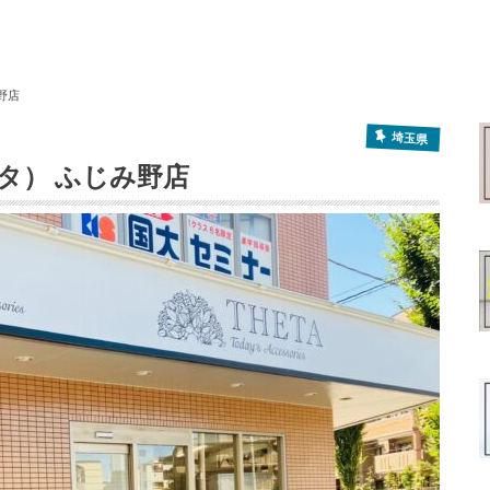
野店
埼玉県
ータ） ふじみ野店