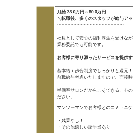
月給 33.0万円～80.0万円
＼転職後、多くのスタッフが給与アッ
⋅⋅⋅⋅⋅⋅⋅⋅⋅⋅⋅⋅⋅⋅⋅⋅⋅⋅⋅⋅⋅⋅⋅⋅⋅⋅⋅⋅⋅⋅⋅⋅⋅⋅⋅⋅⋅⋅⋅⋅⋅⋅⋅⋅⋅
社員として安心の福利厚生を受けなが
業務委託でも可能です。
お客様に寄り添ったサービスを提供す
基本給＋歩合制度でしっかりと還元！
前職給与考慮いたしますので、面接時
半個室サロンだからこそできる、心の
ださい。
マンツーマンでお客様とのコミュニケ
・残業なし！
・その他嬉しい諸手当あり