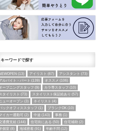
キーワードで探す
NEWOPEN
(13)
アイリスト
(67)
アシスタント
(73)
アルバイト・パート
(139)
オススメ
(106)
オープニングスタッフ
(9)
カラ専スタッフ
(10)
スタイリスト
(73)
スタイリスト保証給あり
(57)
ニューオープン
(3)
ネイリスト
(4)
バックオフィススタッフ
(1)
ブランクOK
(10)
マイカー通勤可
(2)
中途
(143)
事務
(1)
交通費支給
(144)
住宅街にある
(50)
住宅補助
(2)
半個室
(8)
地域密着
(91)
年齢不問
(12)