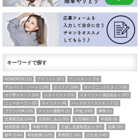
キーワードで探す
NEWOPEN
(13)
アイリスト
(67)
アシスタント
(73)
アルバイト・パート
(139)
オススメ
(106)
オープニングスタッフ
(9)
カラ専スタッフ
(10)
スタイリスト
(73)
スタイリスト保証給あり
(57)
ニューオープン
(3)
ネイリスト
(4)
バックオフィススタッフ
(1)
ブランクOK
(10)
マイカー通勤可
(2)
中途
(143)
事務
(1)
交通費支給
(144)
住宅街にある
(50)
住宅補助
(2)
半個室
(8)
地域密着
(91)
年齢不問
(12)
引越し支援制度あり
(67)
急募
(61)
新卒
(144)
時短勤務
(125)
業務委託
(46)
正社員
(145)