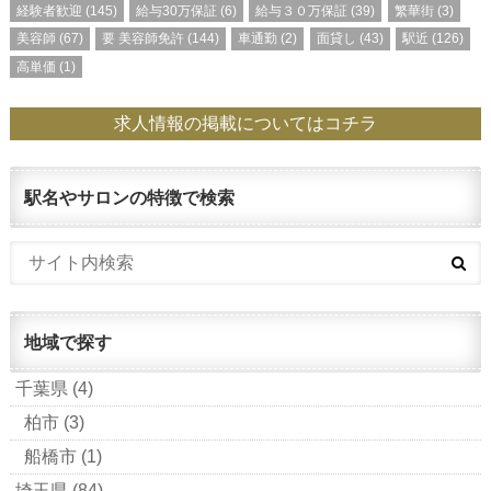
経験者歓迎
(145)
給与30万保証
(6)
給与３０万保証
(39)
繁華街
(3)
美容師
(67)
要 美容師免許
(144)
車通勤
(2)
面貸し
(43)
駅近
(126)
高単価
(1)
求人情報の掲載についてはコチラ
駅名やサロンの特徴で検索
地域で探す
千葉県
(4)
柏市
(3)
船橋市
(1)
埼玉県
(84)