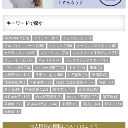
キーワードで探す
NEWOPEN
(13)
アイリスト
(67)
アシスタント
(73)
アルバイト・パート
(139)
オススメ
(106)
オープニングスタッフ
(9)
カラ専スタッフ
(10)
スタイリスト
(73)
スタイリスト保証給あり
(57)
ニューオープン
(3)
ネイリスト
(4)
バックオフィススタッフ
(1)
ブランクOK
(10)
マイカー通勤可
(2)
中途
(143)
事務
(1)
交通費支給
(144)
住宅街にある
(50)
住宅補助
(2)
半個室
(8)
地域密着
(91)
年齢不問
(12)
引越し支援制度あり
(67)
急募
(61)
新卒
(144)
時短勤務
(125)
業務委託
(46)
正社員
(145)
経験者歓迎
(145)
給与30万保証
(6)
給与３０万保証
(39)
繁華街
(3)
美容師
(67)
要 美容師免許
(144)
車通勤
(2)
面貸し
(43)
駅近
(126)
高単価
(1)
求人情報の掲載についてはコチラ