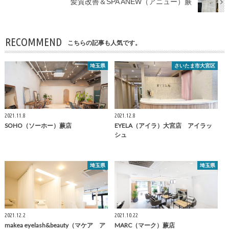
髪質改善＆SPA ANEW（アニュー）蕨
RECOMMEND
こちらの記事も人気です。
埼玉県
さいたま市大宮区
2021.11.8
2021.12.8
SOHO（ソーホー）蕨店
EYELA（アイラ）大宮店 アイラッ
シュ
埼玉県
埼玉県
2021.12.2
2021.10.22
makea eyelash&beauty（マケア ア
MARC（マーク）蕨店