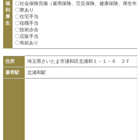
福
〇社会保険完備（雇用保険、労災保険、健康保険、厚生年
利
〇寮あり
厚
〇住宅手当
生
〇役職手当
〇技術歩合
〇店販手当
〇有給あり
住所
埼玉県さいたま市浦和区北浦和１－１－６ ２Ｆ
最寄駅
北浦和駅