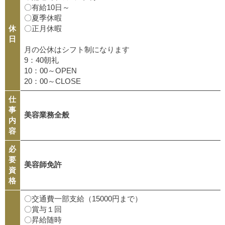
〇有給10日～
〇夏季休暇
休
〇正月休暇
日
月の公休はシフト制になります
9：40朝礼
10：00～OPEN
20：00～CLOSE
仕
事
美容業務全般
内
容
必
要
美容師免許
資
格
〇交通費一部支給（15000円まで）
〇賞与１回
〇昇給随時