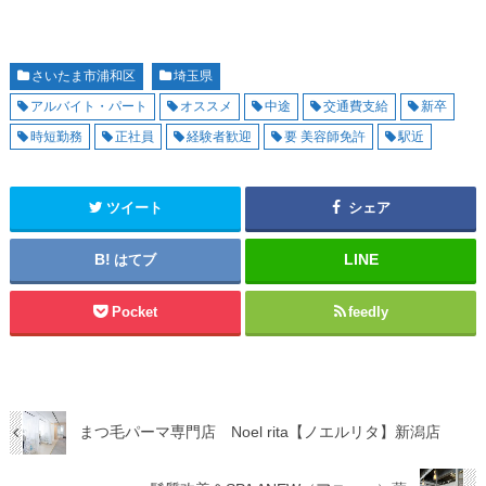
さいたま市浦和区
埼玉県
アルバイト・パート
オススメ
中途
交通費支給
新卒
時短勤務
正社員
経験者歓迎
要 美容師免許
駅近
ツイート
シェア
はてブ
Pocket
feedly
まつ毛パーマ専門店 Noel rita【ノエルリタ】新潟店