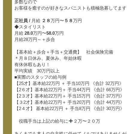
多数なので
お客様を癒すのが好きなスパニストも積極急募してます
正社員 /
月給
２８
万円〜
５８
万円
◆スタイリスト
月給
28.0
万円〜
58.0
万円
月給28万円～＋歩合
【基本給＋歩合＋手当＋交通費】 社会保険完備
＊月８日休み、夏休み、年始休暇
有休休暇もあり！
平均実績 30万円以上
■実際のスタッフの給与例
【25才】基本給22万円 ＋ 手当10万円 《合計 32万円》
【2６才】基本給22万円＋ 手当44万円 《合計 66万円》
【2３才】基本給22万円＋ 手当15万円 《合計 37万円》
【３2才】基本給22万円＋ 手当20万円 《合計 44万円》
【2４才】 基本給22万円 ＋ 手当8万円 《合計 30万円》
役職手当は上記の給与に
２万〜２０万
あくまでも本人の自主性に任せてノルマはありませんが