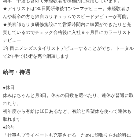
新卒 中途も含めて未経験者を積極的に採用しています。
★アイリストは”30日間研修後”にパーマデビュー。未経験者さ
んや新卒の方も独自カリキュラムでスピードデビューが可能。
★美容師もリタ研修施設にて営業時間内に練習ができたりと充
実しているのでチェック合格後に入社９ヶ月目にカラーリスト
デビュー
1年目にメンズスタイリストデビューすることができ、トータル
で2年半で技術を完全網羅します
給与・待遇
●休日
休みはちゃんと月8日。休みの日数を選べたり、連休が普通に取
れたり、
初年度から有給は10日あるなど、有給と希望休を使って連休も
取れます
●給与
「仕事もプライベートも充実させる」ために頑張りをお給料に