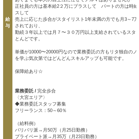
正社員の方は基本給2２万にプラスして パートの方は時給
スして
給
売上に応じた歩合がスタイリスト1年未満の方でも月3～7
与
されており、
勤続３年以上では月７〜３０万円以上支給されているスタ
とんどです。
単価が10000〜20000円なので業務委託の方もリタ独自の
を学ぶ気次第ではどんどんスキルアップも可能です。
保障給あり☆
業務委託 /
完全歩合
〈大宮エリア〉
◆業務委託スタッフ募集
フリーランス：50～60％
（給料例）
バリバリ派→月50万（月25日勤務）
プライベート派→月35万（月23日勤務）