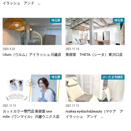
イラッシュ アンド …
埼玉県
埼玉県
2024.9.20
2021.11.14
Ulum（ウルム）アイラッシュ 川越店
美容室 THETA（シータ） 東川口店
埼玉県
さいたま市緑区
2021.11.15
2021.11.15
カットカラー専門店 美容室 one
makea eyelash&beauty（マケア ア
mile（ワンマイル） 川越ウニクス店
イラッシュ アンド …