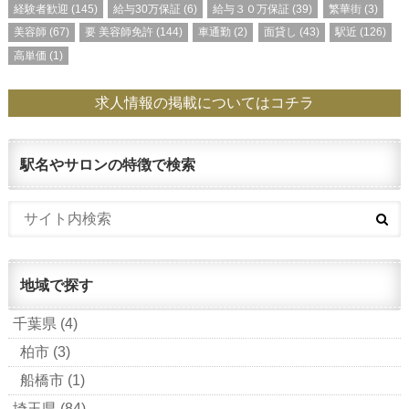
経験者歓迎
(145)
給与30万保証
(6)
給与３０万保証
(39)
繁華街
(3)
美容師
(67)
要 美容師免許
(144)
車通勤
(2)
面貸し
(43)
駅近
(126)
高単価
(1)
求人情報の掲載についてはコチラ
駅名やサロンの特徴で検索
地域で探す
千葉県
(4)
柏市
(3)
船橋市
(1)
埼玉県
(84)