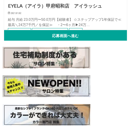
EYELA（アイラ）甲府昭和店 アイラッシュ
2021.01.02
給与 月給 23.0万円〜50.0万円【経験者】 ☆ステップアップ1年保証で≪
最高＼24万7千円／を保証≫ ・2〜6ヶ月▶24万…
アイリスト
アルバイト・パート
中途
...
応募画面へ進む