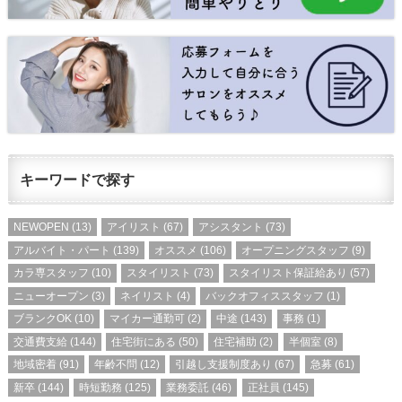
キーワードで探す
NEWOPEN
(13)
アイリスト
(67)
アシスタント
(73)
アルバイト・パート
(139)
オススメ
(106)
オープニングスタッフ
(9)
カラ専スタッフ
(10)
スタイリスト
(73)
スタイリスト保証給あり
(57)
ニューオープン
(3)
ネイリスト
(4)
バックオフィススタッフ
(1)
ブランクOK
(10)
マイカー通勤可
(2)
中途
(143)
事務
(1)
交通費支給
(144)
住宅街にある
(50)
住宅補助
(2)
半個室
(8)
地域密着
(91)
年齢不問
(12)
引越し支援制度あり
(67)
急募
(61)
新卒
(144)
時短勤務
(125)
業務委託
(46)
正社員
(145)