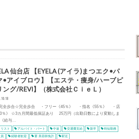
ELA 仙台店 【EYELA (アイラ)まつエク•パ
マ•アイブロウ】【エステ・痩身/ハーブピ
リング/REVI】（株式会社ＣｉｅＬ）
.10.18
 完全歩合☆完全歩合 ・フリー《45％》 ・指名《55％》 ・店
20％》 ☆3カ月間最低保証あり 25万円（出勤日数により変動しま
 《給与…
イリスト
アルバイト・パート
中途
交通費支給
新卒
時短勤務
社員
経験者歓迎
要 美容師免許
駅近