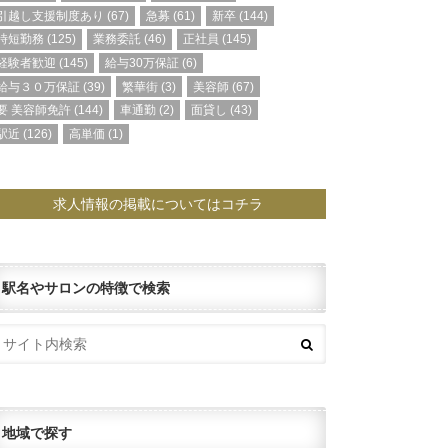
引越し支援制度あり
(67)
急募
(61)
新卒
(144)
時短勤務
(125)
業務委託
(46)
正社員
(145)
経験者歓迎
(145)
給与30万保証
(6)
給与３０万保証
(39)
繁華街
(3)
美容師
(67)
要 美容師免許
(144)
車通勤
(2)
面貸し
(43)
駅近
(126)
高単価
(1)
求人情報の掲載についてはコチラ
駅名やサロンの特徴で検索
地域で探す