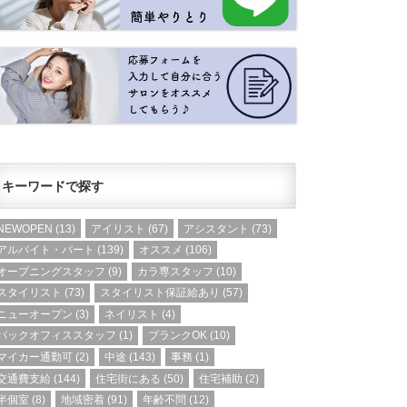
キーワードで探す
NEWOPEN
(13)
アイリスト
(67)
アシスタント
(73)
アルバイト・パート
(139)
オススメ
(106)
オープニングスタッフ
(9)
カラ専スタッフ
(10)
スタイリスト
(73)
スタイリスト保証給あり
(57)
ニューオープン
(3)
ネイリスト
(4)
バックオフィススタッフ
(1)
ブランクOK
(10)
マイカー通勤可
(2)
中途
(143)
事務
(1)
交通費支給
(144)
住宅街にある
(50)
住宅補助
(2)
半個室
(8)
地域密着
(91)
年齢不問
(12)