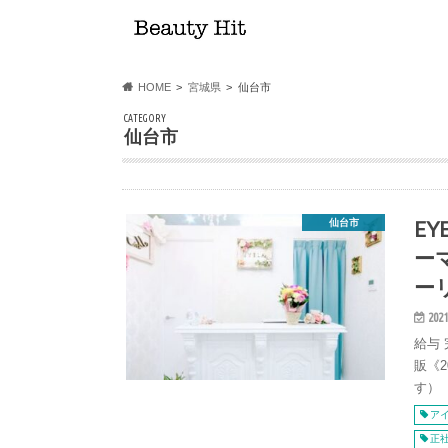
HOME
宮城県
仙台市
CATEGORY
仙台市
EY
仙台市
ー
ー
2021
給与
販《
す）
ア
正