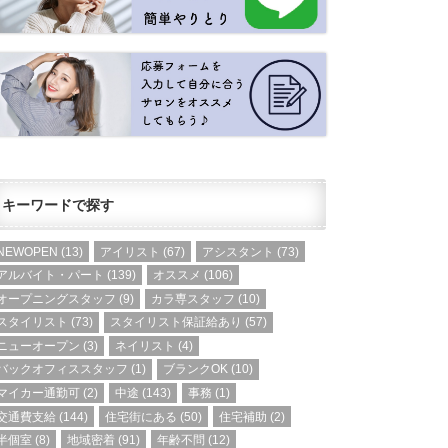
キーワードで探す
NEWOPEN
(13)
アイリスト
(67)
アシスタント
(73)
アルバイト・パート
(139)
オススメ
(106)
オープニングスタッフ
(9)
カラ専スタッフ
(10)
スタイリスト
(73)
スタイリスト保証給あり
(57)
ニューオープン
(3)
ネイリスト
(4)
バックオフィススタッフ
(1)
ブランクOK
(10)
マイカー通勤可
(2)
中途
(143)
事務
(1)
交通費支給
(144)
住宅街にある
(50)
住宅補助
(2)
半個室
(8)
地域密着
(91)
年齢不問
(12)