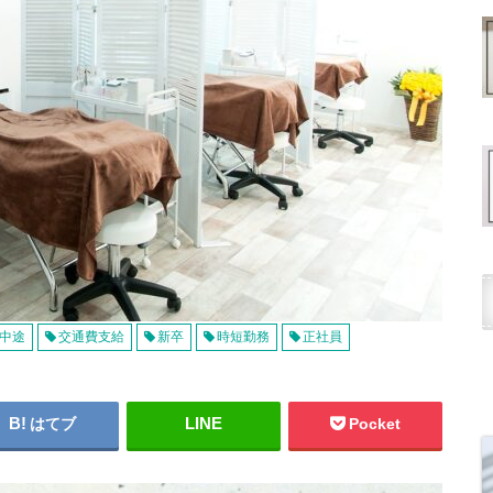
中途
交通費支給
新卒
時短勤務
正社員
はてブ
Pocket