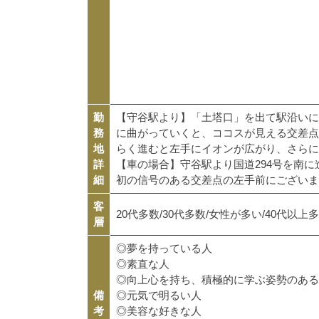
勤
【守谷駅より】「土塔口」を出て駅沿いに
務
に曲がっていくと、ココスが見える交差点
地
らく進むと左手にイオンが広がり、さらに
詳
【車の場合】守谷駅より国道294号を南
細
初の信号のある交差点の左手前にござい
客
20代多数/30代多数/女性が多い/40代以
層
◎夢を持っている人
◎素直な人
◎向上心を持ち、積極的に学ぶ姿勢のある
備
◎元気で明るい人
考
◎美容な好きな人