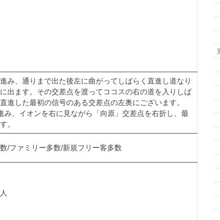
進み、通りまで出た後左に曲がってしばらく直進し道なり
に出ます。その交差点を渡ってココスの右の道を入りしば
直進した最初の信号のある交差点の左奥にございます。
に進み、イオンを右に見ながら「向原」交差点を右折し、最
ます。
上多数/ファミリー多数/新規フリー客多数
人