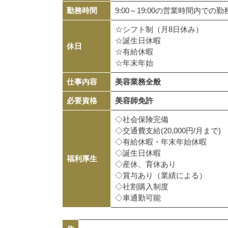
勤務時間
9:00～19:00の営業時間内での勤
☆シフト制（月8日休み）
☆誕生日休暇
休日
☆有給休暇
☆年末年始
仕事内容
美容業務全般
必要資格
美容師免許
◇社会保険完備
◇交通費支給(20,000円/月まで)
◇有給休暇・年末年始休暇
◇誕生日休暇
福利厚生
◇産休、育休あり
◇賞与あり（業績による）
◇社割購入制度
◇車通勤可能