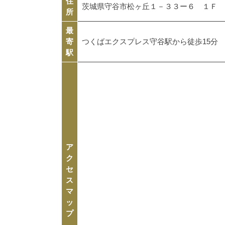
住
茨城県守谷市松ヶ丘１－３３ー６ １Ｆ
所
最
寄
つくばエクスプレス守谷駅から徒歩15分
駅
ア
ク
セ
ス
マ
ッ
プ