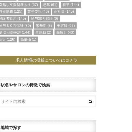
引越し支援制度あり
(67)
急募
(61)
新卒
(144)
時短勤務
(125)
業務委託
(46)
正社員
(145)
経験者歓迎
(145)
給与30万保証
(6)
給与３０万保証
(39)
繁華街
(3)
美容師
(67)
要 美容師免許
(144)
車通勤
(2)
面貸し
(43)
駅近
(126)
高単価
(1)
求人情報の掲載についてはコチラ
駅名やサロンの特徴で検索
地域で探す